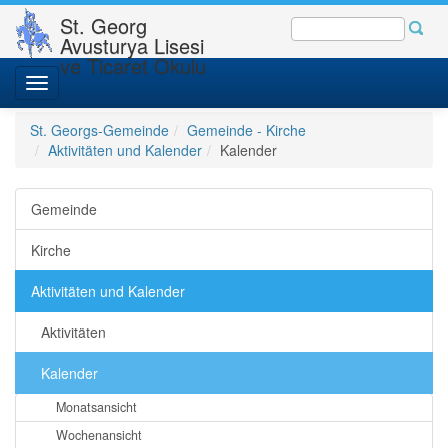
St. Georg
Avusturya Lisesi
ve Ticaret Okulu
Toggle
navigation
St. Georgs-Gemeinde
Gemeinde - Kirche
Aktivitäten und Kalender
Kalender
Gemeinde
Kirche
Aktivitäten und Kalender
Aktivitäten
Kalender
Monatsansicht
Wochenansicht