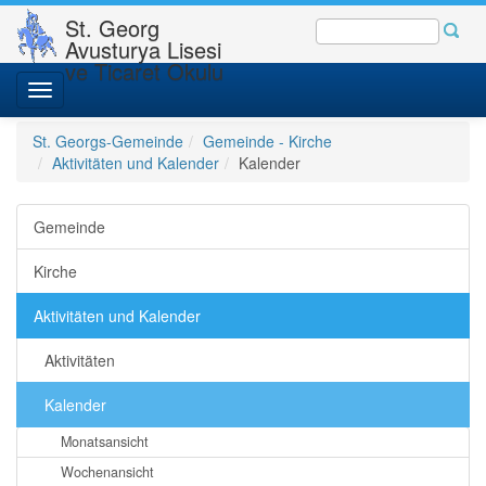
St. Georg
Avusturya Lisesi
ve Ticaret Okulu
Toggle
navigation
St. Georgs-Gemeinde
Gemeinde - Kirche
Aktivitäten und Kalender
Kalender
Gemeinde
Kirche
Aktivitäten und Kalender
Aktivitäten
Kalender
Monatsansicht
Wochenansicht