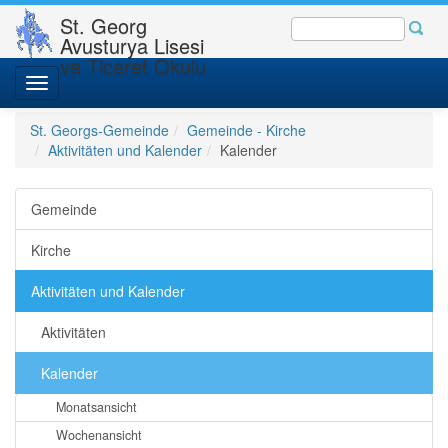
St. Georg
Avusturya Lisesi
ve Ticaret Okulu
Toggle
navigation
St. Georgs-Gemeinde
Gemeinde - Kirche
Aktivitäten und Kalender
Kalender
Gemeinde
Kirche
Aktivitäten und Kalender
Aktivitäten
Kalender
Monatsansicht
Wochenansicht