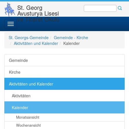
St. Georg
Avusturya Lisesi
ve Ticaret Okulu
Toggle
navigation
St. Georgs-Gemeinde
Gemeinde - Kirche
Aktivitäten und Kalender
Kalender
Gemeinde
Kirche
Aktivitäten und Kalender
Aktivitäten
Kalender
Monatsansicht
Wochenansicht