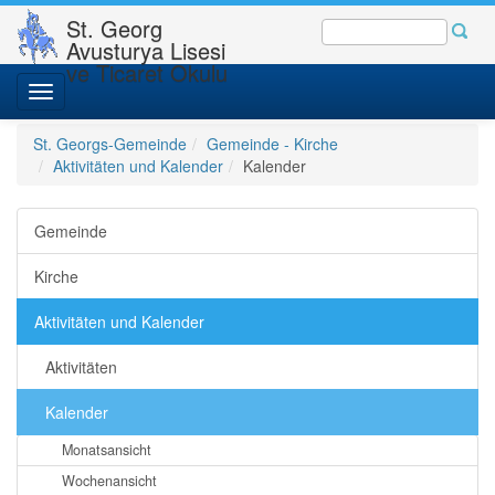
St. Georg
Avusturya Lisesi
ve Ticaret Okulu
Toggle
navigation
St. Georgs-Gemeinde
Gemeinde - Kirche
Aktivitäten und Kalender
Kalender
Gemeinde
Kirche
Aktivitäten und Kalender
Aktivitäten
Kalender
Monatsansicht
Wochenansicht