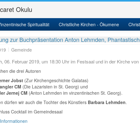
icaret Okulu
itäten und Kalender
inzentinische Spiritualität
Aktivitäten
Christliche Kirchen - Ökumene
News
Detail
Chris
ung zur Buchpräsentation Anton Lehmden, Phantastisc
019
Gemeinde
h, 06. Februar 2019, um 18:30 Uhr im Festsaal und in der Kirche von
hen die drei Autoren
erner Jobst
(Zur Kirchengeschichte Galatas)
Kangler CM
(Die Lazaristen in St. Georg) und
er Jernej CM
(Anton Lehmden im vinzentinischen St. Georg).
 dürfen wir auch die Tochter des Künstlers
Barbara Lehmden
.
hluss Cocktail im Gemeindesaal
 Informationen