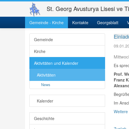
St. Georg Avusturya Lisesi ve T
Gemeinde - Kirche
St. Georgs-Gemeinde
Kontakte
Gemeinde - Kirche
Georgsblatt
Aktiv
V
Einlad
Gemeinde
09.01.2
Kirche
Mittwoc
Aktivitäten und Kalender
Es sprec
Prof. W
Aktivitäten
Franz 
News
Alexand
Begrüßen
Kalender
Im Ansc
Weitere
Geschichte
Zurück