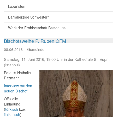
Lazaristen
Barmherzige Schwestern
Werk der Frohbotschaft Batschuns
Bischofsweihe P. Ruben OFM
08.06.2016
Gemeinde
Samstag, 11. Juni 2016, 19.00 Uhr in der Kathedrale St. Esprit
(Istanbul)
Foto: © Nathalie
Ritzmann
Interview mit den
neuen Bischof
Offizielle
Einladung
(
türkisch
bzw.
italienisch
)