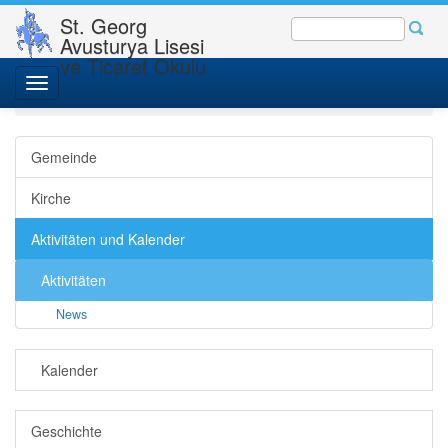
St. Georg
Avusturya Lisesi
ve Ticaret Okulu
St. Georgs-Gemeinde
Gemeinde - Kirche
Toggle
Aktivitäten und Kalender
Aktivitäten
News
Detail
navigation
Gemeinde
Kirche
Aktivitäten und Kalender
Aktivitäten
News
Kalender
Geschichte